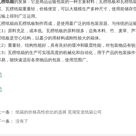
瓦楞纸箱
的发展：它是商品运输包装的一种主要材料；瓦楞纸板和瓦楞纸箱
展。瓦楞纸箱重量轻，价格便宜，可以大规模生产多种尺寸，使用前储存
运输上得到广泛运用。
瓦楞纸箱由瓦楞纸板制作而成，是使用蕞广泛的纸包装容器。与传统的运
（1）原料充足，成本低。瓦楞纸板的原料很多，边角木料、竹、麦草、
楞纸板是空心结构，以蕞少的用材构成刚性较大的箱体。
（2）重量轻、结构性能好，具有良好的缓冲和吸震性能，对包装物品有较
（3）瓦楞纸箱的生产可实现高度的机械化和自动化，用于产品的包装操
容易，能快速适应各类物品的包装，使用范围广。
上一条：
纸箱的价格高性价比的选择 芜湖安龙纸箱公司
下一条：
没有了