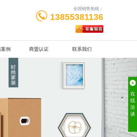
全国销售热线：
13855381136
箱案例
商盟认证
联系我们
<
在
线
洽
谈