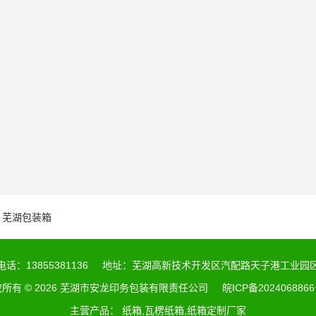
芜湖包装箱
电话：13855381136
地址：芜湖高新技术开发区汽配路天子港工业园
所有 © 2026 芜湖市安龙印务包装有限责任公司
皖ICP备2024068866
主营产品： 纸箱,瓦楞纸箱,纸箱定制厂家