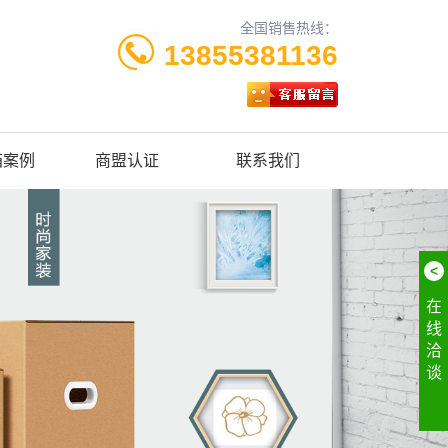
全国销售热线：
13855381136
箱案例
商盟认证
联系我们
<
在
线
洽
谈