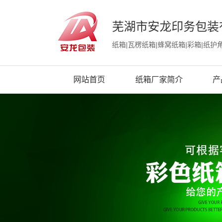
芜湖市安龙印务包装
纸箱|瓦楞纸箱|蜂窝纸箱|彩箱|纸护
网站首页
纸箱厂家简介
产