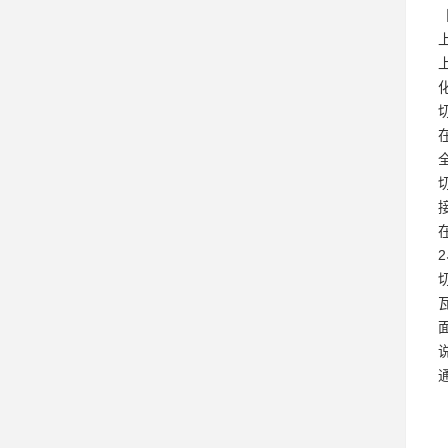
切
瓦
面