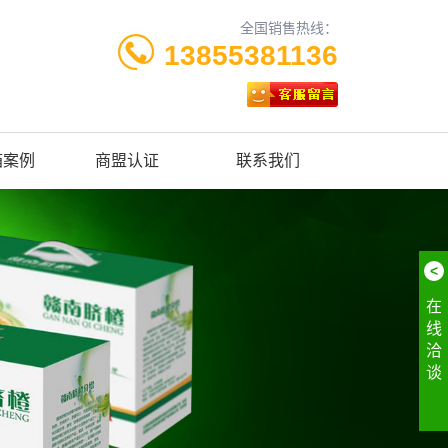
全国销售热线：
13855381136
箱案例
商盟认证
联系我们
<
在
线
洽
谈