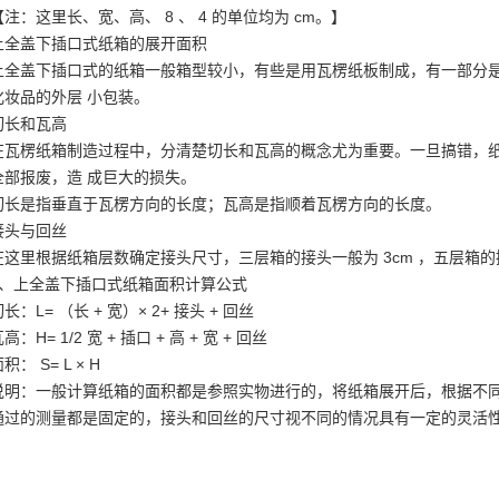
【注：这里长、宽、高、 8 、 4 的单位均为 cm。】
上全盖下插口式纸箱的展开面积
上全盖下插口式的纸箱一般箱型较小，有些是用瓦楞纸板制成，有一部分
化妆品的外层 小包装。
切长和瓦高
在瓦楞纸箱制造过程中，分清楚切长和瓦高的概念尤为重要。一旦搞错，
全部报废，造 成巨大的损失。
切长是指垂直于瓦楞方向的长度；瓦高是指顺着瓦楞方向的长度。
接头与回丝
在这里根据纸箱层数确定接头尺寸，三层箱的接头一般为 3cm ，五层箱的接
2、上全盖下插口式纸箱面积计算公式
长：L= （长 + 宽）× 2+ 接头 + 回丝
高：H= 1/2 宽 + 插口 + 高 + 宽 + 回丝
积： S= L × H
说明：一般计算纸箱的面积都是参照实物进行的，将纸箱展开后，根据不
通过的测量都是固定的，接头和回丝的尺寸视不同的情况具有一定的灵活