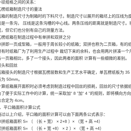
外径规格之间的关系：
瓦楞纸箱制造尺寸的量法
纸箱的制造尺寸为制箱时的下料尺寸。制造尺寸以展开的箱坯上的压线为
的是一条沟， 压线是这条沟槽的中心线。两条压线的距离就是制造尺寸。将
成，但它们也分别有自己的测量方法。
瓦楞纸箱在制造过程中有单拼和双拼之分
单拼即一页成型箱，一般用于周长较小的纸箱；双拼也称为二页箱，有的
但有时纸箱厂为了利用生产过程中 裁切下来的余料，也会用两片拼凑一个
与一页箱相比，多了一个接头，因此两者的面积 计算有一些细微的差别。
接头和回丝
纸箱接头的制造尺寸根据瓦楞层数和生产工艺水平确定，单瓦楞纸板为 35 ~ 40
板为 50mm。
计算纸箱展开面积时必须考虑到制造过程中回丝的损耗，回丝的尺寸依据纸板层
为了便于实际工作中的计算，统一采取加“ 8 ”加“ 4 ”的规则，即将横向方
总合定为 4cm。
1、平口箱面积计算公式
通过以上介绍，平口箱的面积计算可以由下面两条公式表示：
拼纸箱面积 S= 〔 （长 + 宽） × 2+8 〕× （宽 + 高 +4）
拼纸箱面积 S= 〔 （长 + 宽 +8） × 2 〕× （宽 + 高 +4）