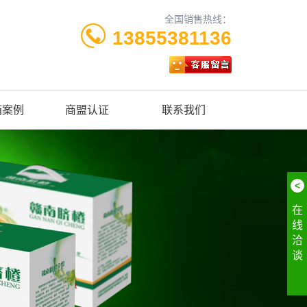
全国销售热线：
13855381136
箱案例
商盟认证
联系我们
<
在
线
洽
谈