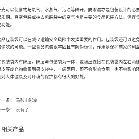
外壳可以使食物与氧气、水蒸气、污渍等隔开，防渗漏亦是包装设计的必
保质期。真空包装或抽去包装袋中的空气也是主要的食品包装方法。保存
要功能。
食品包装袋可以在减少运输安全风险中发挥重要的作用。包装袋还可以避
被偷吃的可能。一些食品包装很牢固且有防伪标识，作用是保护商家的利
在包装袋内有隔层。隔层与包装袋为一体，或隔层连接在包装袋内左右两
果皮等废弃物收集到果皮袋中，一袋两用，即不会影响食用，也不会影响
且对人体健康及对环境的保护都有很大的好处。
上一条：
马鞍山彩箱
下一条：
没有了
相关产品