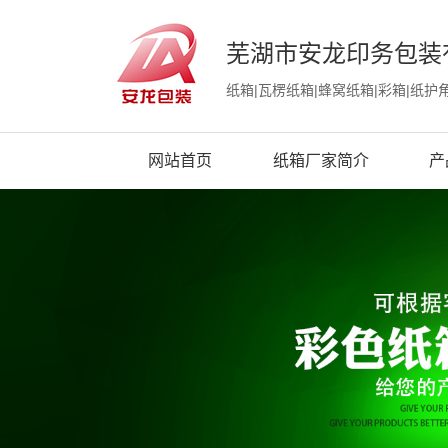
芜湖市安龙印务包装
纸箱|瓦楞纸箱|蜂窝纸箱|彩箱|纸护
网站首页
纸箱厂家简介
产