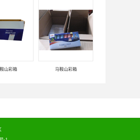
鞍山彩箱
马鞍山彩箱
区
号-1