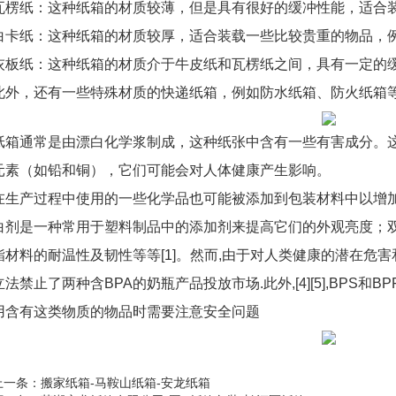
瓦楞纸：这种纸箱的材质较薄，但是具有很好的缓冲性能，适合
白卡纸：这种纸箱的材质较厚，适合装载一些比较贵重的物品，
灰板纸：这种纸箱的材质介于牛皮纸和瓦楞纸之间，具有一定的
此外，还有一些特殊材质的快递纸箱，例如防水纸箱、防火纸箱
纸箱通常是由漂白化学浆制成，这种纸张中含有一些有害成分。
元素（如铅和铜），它们可能会对人体健康产生影响。
在生产过程中使用的一些化学品也可能被添加到包装材料中以增
白剂是一种常用于塑料制品中的添加剂来提高它们的外观亮度；
酯材料的耐温性及韧性等等[1]。然而,由于对人类健康的潜在危害
立法禁止了两种含BPA的奶瓶产品投放市场.此外,[4][5],BPS和
用含有这类物质的物品时需要注意安全问题
上一条：
搬家纸箱-马鞍山纸箱-安龙纸箱