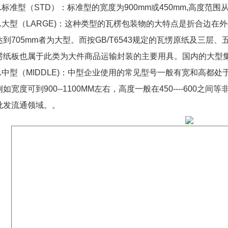
1.标准型（STD）：标准型的宽度为900mm或450mm,高度范围从32
2.大型（LARGE)：这种类型的瓦楞包装物的大特点是折合边在外
达到705mm者为大型。而按GB/T6543规定的瓦愣原纸及三
愣纸板也属于此类为大件商品运输封装的主要用具。国内的大型
3.中型（MIDDLE)：中型企业使用的常见型号一般有宽和高都
例如宽度可到900--1100MM左右，高度一般在450----60
批发流通领域。。