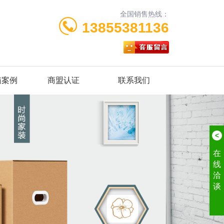
全国销售热线：
13855381136
箱案例
商盟认证
联系我们
<
在
线
洽
谈